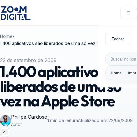
Pular para o conteúdo
☰
Abri
Home
›
Fechar
1.400 aplicativos são liberados de uma só vez na Apple Store
Buscar por:
22 de setembro de 2009
1.400 aplicativos são
Home
Impr
liberados de uma só
vez na Apple Store
Philipe Cardoso
1 min de leitura
Atualizado em 22/09/2009
Autor
↗