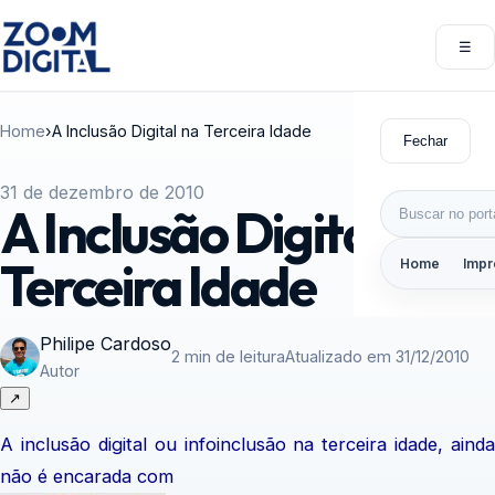
Pular para o conteúdo
☰
Abri
Home
›
A Inclusão Digital na Terceira Idade
Fechar
31 de dezembro de 2010
Buscar por:
A Inclusão Digital na
Terceira Idade
Home
Impr
Philipe Cardoso
2 min de leitura
Atualizado em 31/12/2010
Autor
↗
A inclusão digital ou infoinclusão na terceira idade, ainda
não é encarada com