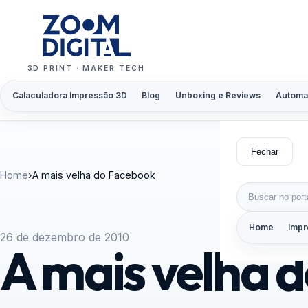
Pular para o conteúdo
3D PRINT · MAKER TECH
Calaculadora Impressão 3D
Blog
Unboxing e Reviews
Automa
Fechar
Home
›
A mais velha do Facebook
Buscar por:
Home
Impr
26 de dezembro de 2010
A mais velha 