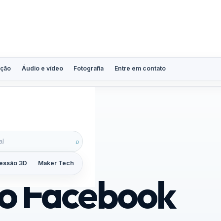
ção
Áudio e vídeo
Fotografia
Entre em contato
⌕
essão 3D
Maker Tech
Tutoriais
Reviews
Guias
ZoomCalc
do Facebook