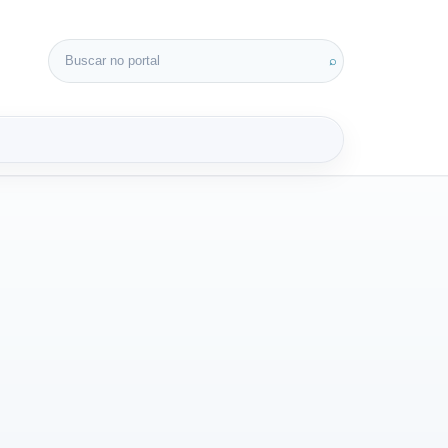
Buscar por:
⌕
3D