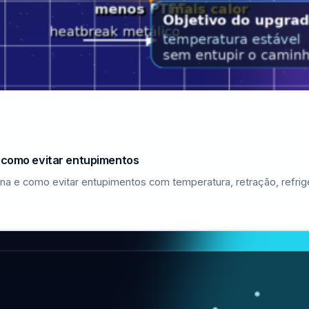
e como evitar entupimentos
na e como evitar entupimentos com temperatura, retração, refri