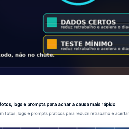
fotos, logs e prompts para achar a causa mais rápido
m fotos, logs e prompts práticos para reduzir retrabalho e acerta