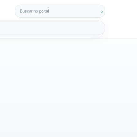
Buscar por:
⌕
3D