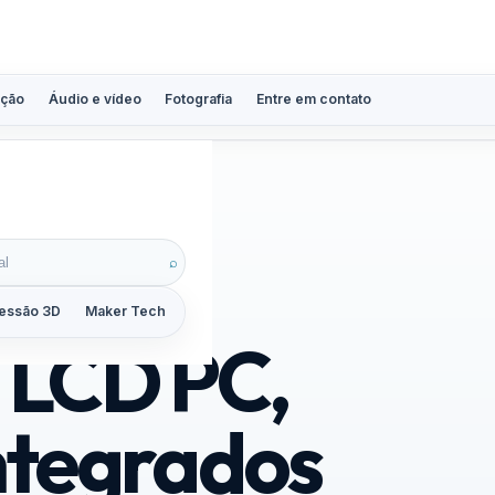
ção
Áudio e vídeo
Fotografia
Entre em contato
⌕
essão 3D
Maker Tech
Tutoriais
Reviews
Guias
ZoomCalc
 LCD PC,
integrados