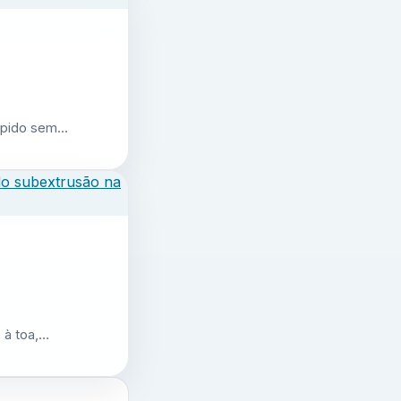
 rápido sem…
 à toa,…