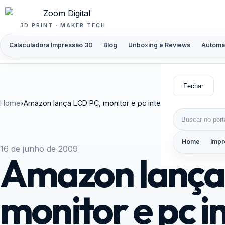
Pular para o conteúdo
3D PRINT · MAKER TECH
Calaculadora Impressão 3D
Blog
Unboxing e Reviews
Automa
Fechar
Home
›
Amazon lança LCD PC, monitor e pc integrados
Buscar por:
Home
Impr
16 de junho de 2009
Amazon lança
monitor e pc 