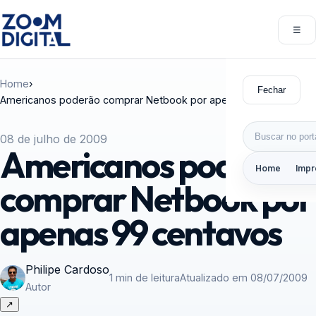
Pular para o conteúdo
☰
Abri
Home
›
Fechar
Americanos poderão comprar Netbook por apenas 99 centavos
Buscar por:
08 de julho de 2009
Americanos poderão
Home
Impr
comprar Netbook por
apenas 99 centavos
Philipe Cardoso
1 min de leitura
Atualizado em 08/07/2009
Autor
↗