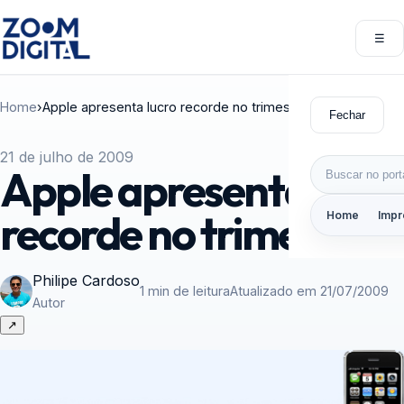
Pular para o conteúdo
☰
Abri
Home
›
Apple apresenta lucro recorde no trimestre
Fechar
21 de julho de 2009
Buscar por:
Apple apresenta lucro
recorde no trimestre
Home
Impr
Philipe Cardoso
1 min de leitura
Atualizado em 21/07/2009
Autor
↗