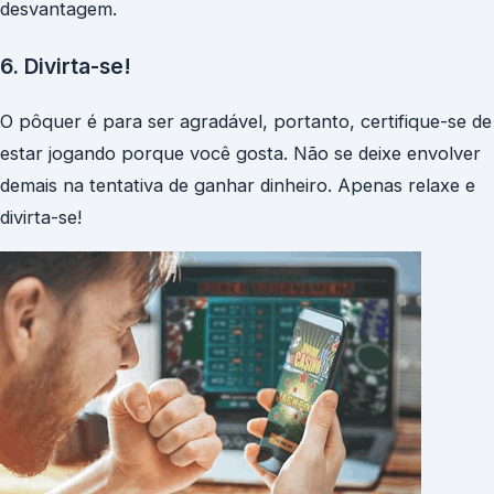
desvantagem.
6. Divirta-se!
O pôquer é para ser agradável, portanto, certifique-se de
estar jogando porque você gosta. Não se deixe envolver
demais na tentativa de ganhar dinheiro. Apenas relaxe e
divirta-se!