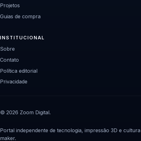
Projetos
Guias de compra
INSTITUCIONAL
Sobre
Contato
Política editorial
Privacidade
© 2026 Zoom Digital.
Portal independente de tecnologia, impressão 3D e cultura
maker.