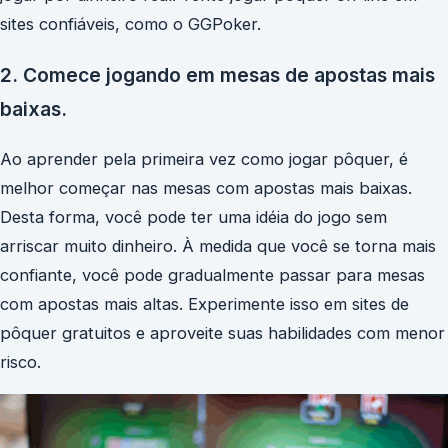
sites confiáveis, como o GGPoker.
2. Comece jogando em mesas de apostas mais
baixas.
Ao aprender pela primeira vez como jogar pôquer, é
melhor começar nas mesas com apostas mais baixas.
Desta forma, você pode ter uma idéia do jogo sem
arriscar muito dinheiro. À medida que você se torna mais
confiante, você pode gradualmente passar para mesas
com apostas mais altas. Experimente isso em sites de
pôquer gratuitos e aproveite suas habilidades com menor
risco.