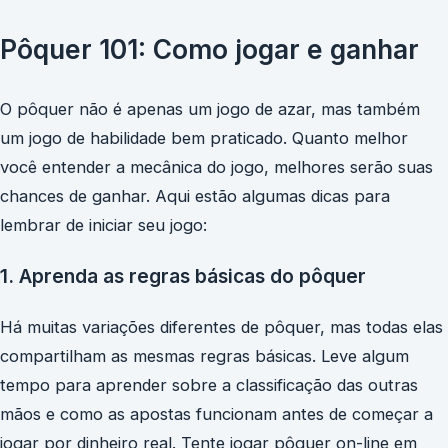
Pôquer 101: Como jogar e ganhar
O pôquer não é apenas um jogo de azar, mas também
um jogo de habilidade bem praticado. Quanto melhor
você entender a mecânica do jogo, melhores serão suas
chances de ganhar. Aqui estão algumas dicas para
lembrar de iniciar seu jogo:
1. Aprenda as regras básicas do pôquer
Há muitas variações diferentes de pôquer, mas todas elas
compartilham as mesmas regras básicas. Leve algum
tempo para aprender sobre a classificação das outras
mãos e como as apostas funcionam antes de começar a
jogar por dinheiro real. Tente jogar pôquer on-line em