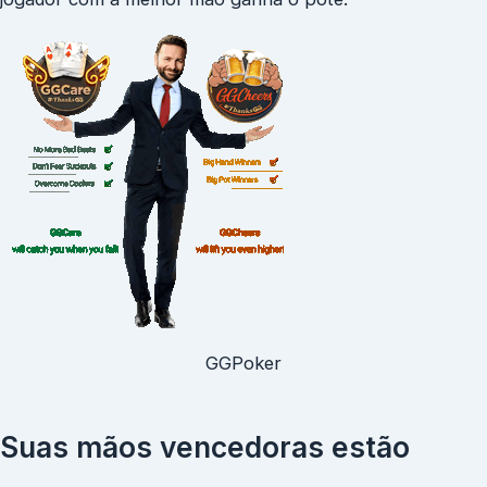
GGPoker
Suas mãos vencedoras estão