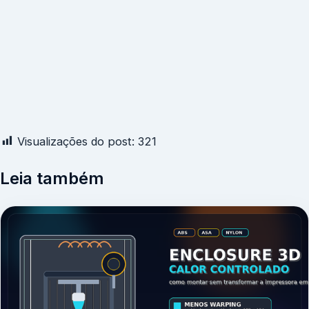
Visualizações do post:
321
Leia também