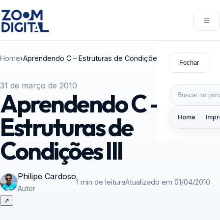
Pular para o conteúdo
☰
Abri
Home
›
Aprendendo C – Estruturas de Condições III
Fechar
31 de março de 2010
Buscar por:
Aprendendo C –
Estruturas de
Home
Impr
Condições III
Philipe Cardoso
1 min de leitura
Atualizado em 01/04/2010
Autor
↗