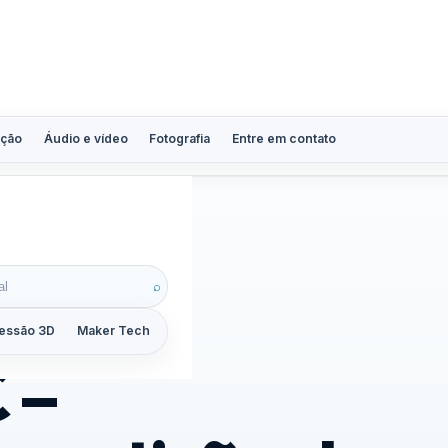
ção
Áudio e vídeo
Fotografia
Entre em contato
⌕
essão 3D
Maker Tech
Tutoriais
Reviews
Guias
ZoomCalc
 –