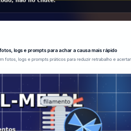
fotos, logs e prompts para achar a causa mais rápido
m fotos, logs e prompts práticos para reduzir retrabalho e acerta