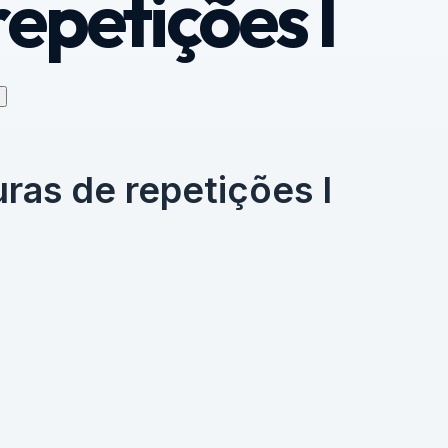
repetições I
ras de repetições I