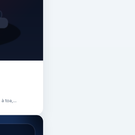
 à toa,…