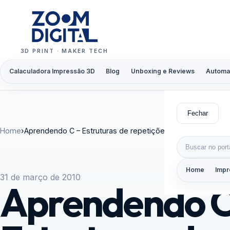
Pular para o conteúdo
3D PRINT · MAKER TECH
Calaculadora Impressão 3D
Blog
Unboxing e Reviews
Automa
Fechar
Home
›
Aprendendo C – Estruturas de repetições I
Buscar por:
Home
Impr
31 de março de 2010
Aprendendo C