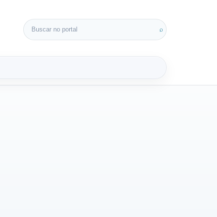
Buscar por:
⌕
3D