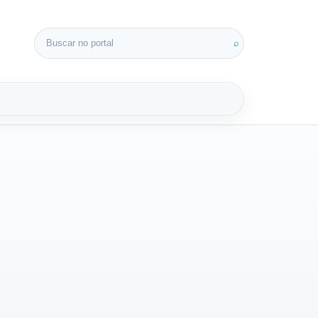
Buscar por:
⌕
3D