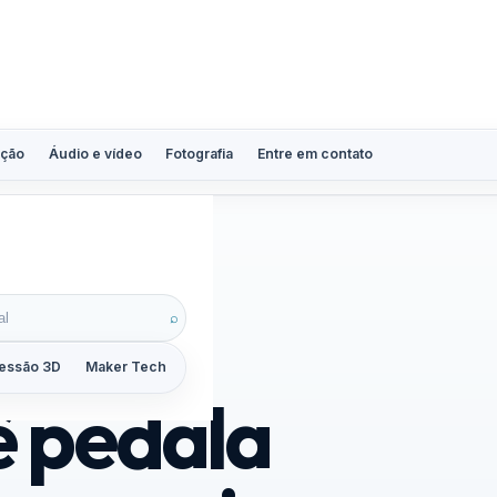
ção
Áudio e vídeo
Fotografia
Entre em contato
⌕
essão 3D
Maker Tech
Tutoriais
Reviews
Guias
ZoomCalc
ê pedala