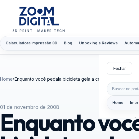
Pular para o conteúdo
3D PRINT · MAKER TECH
Calaculadora Impressão 3D
Blog
Unboxing e Reviews
Automa
Fechar
Home
›
Enquanto você pedala bicicleta gela a cerveja
Buscar por:
Home
Impr
01 de novembro de 2008
Enquanto voc