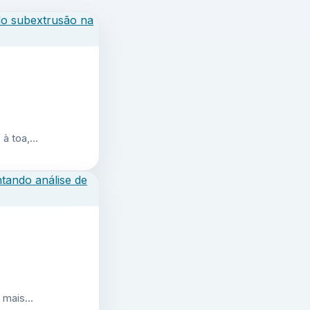
 à toa,…
r mais…