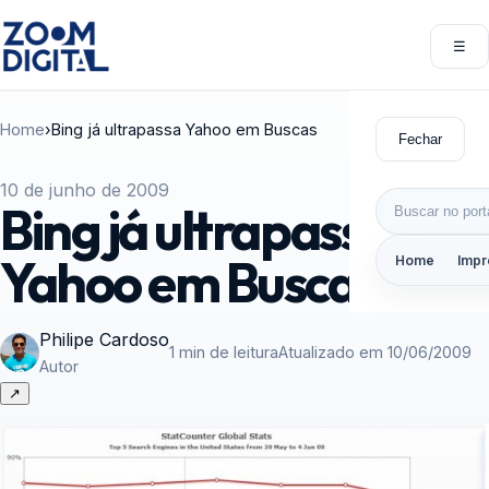
Pular para o conteúdo
☰
Abri
Home
›
Bing já ultrapassa Yahoo em Buscas
Fechar
10 de junho de 2009
Buscar por:
Bing já ultrapassa
Yahoo em Buscas
Home
Impr
Philipe Cardoso
1 min de leitura
Atualizado em 10/06/2009
Autor
↗