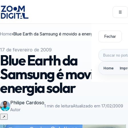
Pular para o conteúdo
☰
Abri
Home
›
Blue Earth da Samsung é movido a energia solar
Fechar
17 de fevereiro de 2009
Buscar por:
Blue Earth da
Samsung é movido a
Home
Impr
energia solar
Philipe Cardoso
1 min de leitura
Atualizado em 17/02/2009
Autor
↗