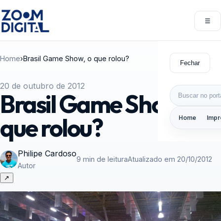
Pular para o conteúdo
☰
Abri
Home
›
Brasil Game Show, o que rolou?
Fechar
20 de outubro de 2012
Buscar por:
Brasil Game Show, o
que rolou?
Home
Impr
Philipe Cardoso
9 min de leitura
Atualizado em 20/10/2012
Autor
↗