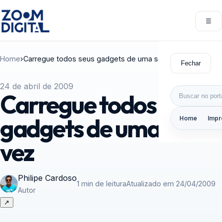
Pular para o conteúdo
☰
Abri
Home
›
Carregue todos seus gadgets de uma só vez
Fechar
24 de abril de 2009
Buscar por:
Carregue todos seus
gadgets de uma só
Home
Impr
vez
Philipe Cardoso
1 min de leitura
Atualizado em 24/04/2009
Autor
↗