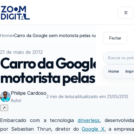
Pular para o conteúdo
☰
Abri
Home
›
Carro da Google sem motorista pelas ruas
Fechar
21 de maio de 2012
Buscar por:
Carro da Google sem
motorista pelas ruas
Home
Impr
Philipe Cardoso
2 min de leitura
Atualizado em 21/05/2012
Autor
↗
Embarcado com a tecnologia
driverless
, desenvolvid
por Sebastian Thrun, diretor do
Google X
, a empresa