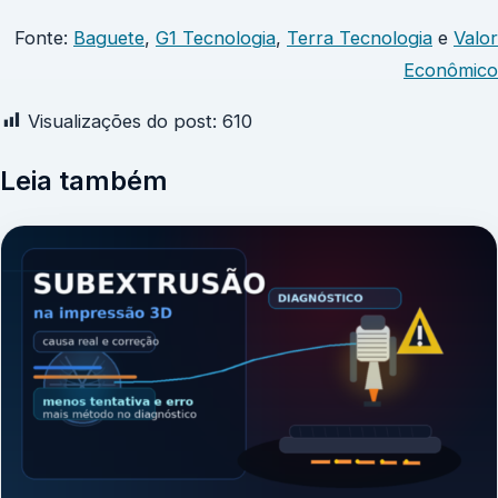
Fonte:
Baguete
,
G1 Tecnologia
,
Terra Tecnologia
e
Valor
Econômico
Visualizações do post:
610
Leia também