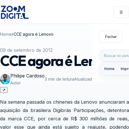
Pular para o conteúdo
☰
Abri
Home
›
CCE agora é Lenovo
Fechar
09 de setembro de 2012
Buscar por:
CCE agora é Lenovo
Home
Impr
Philipe Cardoso
3 min de leitura
Atualizado em 09/09/2012
Autor
↗
Na semana passada os chinenes da Lenovo anunciaram a
aquisição da brasileira Digibrás Participações, detentora
da marca CCE, por cerca de R$ 300 milhões de reais,
valor esse que ainda está sujeito a reajuste, podendo