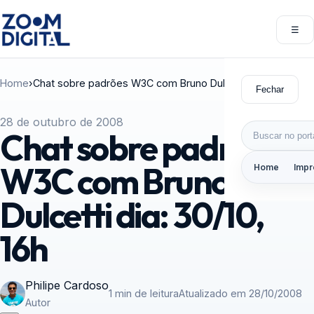
Pular para o conteúdo
☰
Abri
Home
›
Chat sobre padrões W3C com Bruno Dulcetti dia: 30/10, 16h
Fechar
28 de outubro de 2008
Buscar por:
Chat sobre padrões
W3C com Bruno
Home
Impr
Dulcetti dia: 30/10,
16h
Philipe Cardoso
1 min de leitura
Atualizado em 28/10/2008
Autor