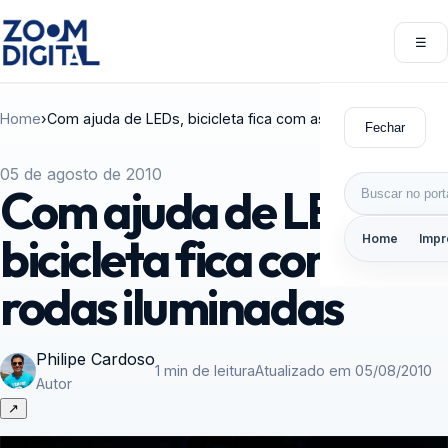
Pular para o conteúdo
☰
Abri
Home
›
Com ajuda de LEDs, bicicleta fica com as rodas iluminadas
Fechar
05 de agosto de 2010
Buscar por:
Com ajuda de LEDs,
bicicleta fica com as
Home
Impr
rodas iluminadas
Philipe Cardoso
1 min de leitura
Atualizado em 05/08/2010
Autor
↗