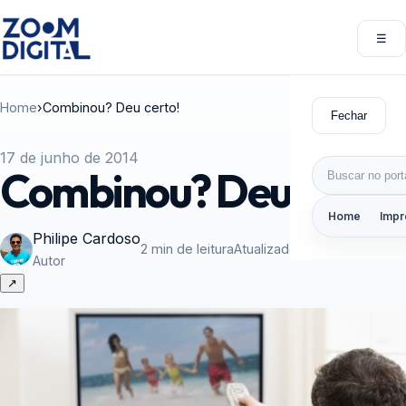
Pular para o conteúdo
☰
Abri
Home
›
Combinou? Deu certo!
Fechar
17 de junho de 2014
Buscar por:
Combinou? Deu certo!
Home
Impr
Philipe Cardoso
2 min de leitura
Atualizado em 10/02/2015
Autor
↗