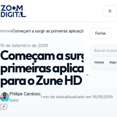
Pular para o conteúdo
☰
Abri
Home
›
Começam a surgir as primeiras aplicações para o Zune HD
Fechar
16 de setembro de 2009
Buscar por:
Começam a surgir as
primeiras aplicações
Home
Impr
para o Zune HD
Philipe Cardoso
1 min de leitura
Atualizado em 16/09/2009
Autor
↗