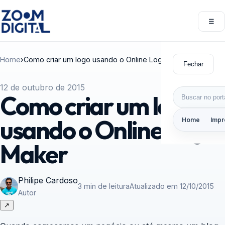
Pular para o conteúdo
☰
Abri
Home
›
Como criar um logo usando o Online Logo Maker
Fechar
12 de outubro de 2015
Buscar por:
Como criar um logo
usando o Online Logo
Home
Impr
Maker
Philipe Cardoso
3 min de leitura
Atualizado em 12/10/2015
Autor
↗