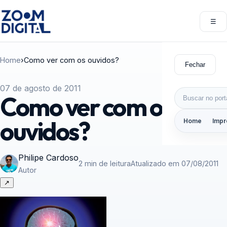
Pular para o conteúdo
☰
Abri
Home
›
Como ver com os ouvidos?
Fechar
07 de agosto de 2011
Buscar por:
Como ver com os
ouvidos?
Home
Impr
Philipe Cardoso
2 min de leitura
Atualizado em 07/08/2011
Autor
↗