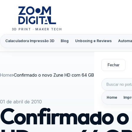
Pular para o conteúdo
3D PRINT · MAKER TECH
Calaculadora Impressão 3D
Blog
Unboxing e Reviews
Automa
Fechar
Home
›
Confirmado o novo Zune HD com 64 GB de armazenamen
Buscar por:
Home
Impr
01 de abril de 2010
Confirmado o