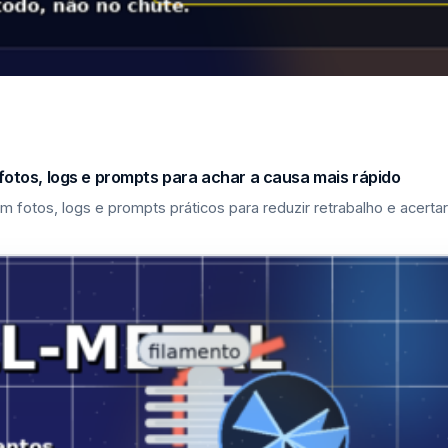
fotos, logs e prompts para achar a causa mais rápido
m fotos, logs e prompts práticos para reduzir retrabalho e acerta