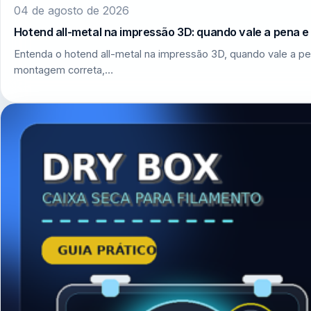
04 de agosto de 2026
Hotend all-metal na impressão 3D: quando vale a pena 
Entenda o hotend all-metal na impressão 3D, quando vale a pe
montagem correta,…