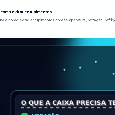
e como evitar entupimentos
na e como evitar entupimentos com temperatura, retração, refri