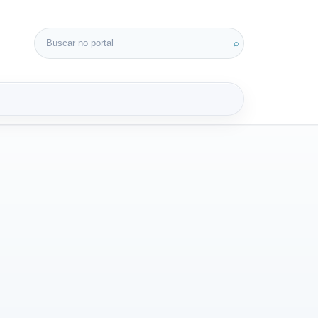
Buscar por:
⌕
3D