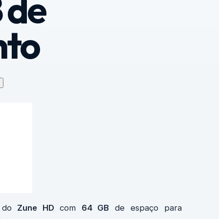
 de
to
 do
Zune HD
com
64 GB
de espaço para