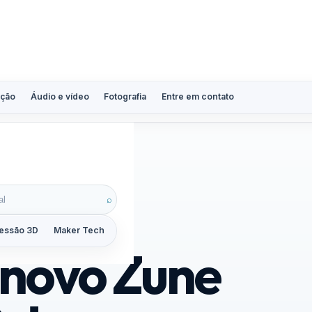
ção
Áudio e vídeo
Fotografia
Entre em contato
to
⌕
essão 3D
Maker Tech
Tutoriais
Reviews
Guias
ZoomCalc
 novo Zune