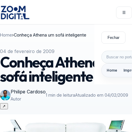
Pular para o conteúdo
☰
Abri
Home
›
Conheça Athena um sofá inteligente
Fechar
04 de fevereiro de 2009
Buscar por:
Conheça Athena um
sofá inteligente
Home
Impr
Philipe Cardoso
1 min de leitura
Atualizado em 04/02/2009
Autor
↗