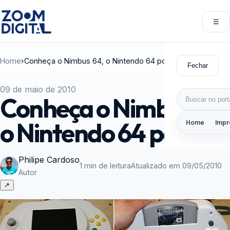
Pular para o conteúdo
☰
Abri
Home
›
Conheça o Nimbus 64, o Nintendo 64 portátil
Fechar
09 de maio de 2010
Buscar por:
Conheça o Nimbus 64,
o Nintendo 64 portátil
Home
Impr
Philipe Cardoso
1 min de leitura
Atualizado em 09/05/2010
Autor
↗