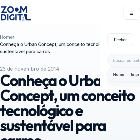
Pular para o conteúdo
☰
Abri
Home
›
Fechar
Conheça o Urban Concept, um conceito tecnológico e
sustentável para carros
Buscar por:
23 de novembro de 2014
Conheça o Urban
Home
Impr
Concept, um conceito
tecnológico e
sustentável para