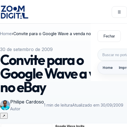
Pular para o conteúdo
☰
Abri
Home
›
Convite para o Google Wave a venda no eBay
Fechar
30 de setembro de 2009
Buscar por:
Convite para o
Google Wave a venda
Home
Impr
no eBay
Philipe Cardoso
1 min de leitura
Atualizado em 30/09/2009
Autor
↗