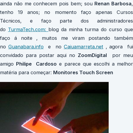
ainda não me conhecem pois bem; sou
Renan Barbosa
,
tenho 19 anos; no momento faço apenas Cursos
Técnicos, e faço parte dos administradores
do
TurmaTech.com:
blog da minha turma do curso que
faço á noite , muitos me viram postando também
no
Guanabara.info
e no
Caiuamarreta.net
, agora fu
convidado para postar aqui no
ZoomDigital
por meu
amigo
Philipe
Cardoso
e parece que escolhi a melho
matéria para começar:
Monitores Touch Screen