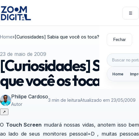
Pular para o conteúdo
☰
Abri
Home
›
[Curiosidades] Sabia que você os toca?
Fechar
23 de maio de 2009
Buscar por:
[Curiosidades] Sabia
que você os toca?
Home
Impr
Philipe Cardoso
3 min de leitura
Atualizado em 23/05/2009
Autor
↗
O
Touch Screen
mudará nossas vidas, anotem isso bem
ao lado de seus monitores pessoal=D , muitas pessoas