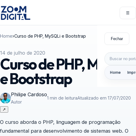
Pular para o conteúdo
☰
Abri
Home
›
Curso de PHP, MySQLi e Bootstrap
Fechar
14 de julho de 2020
Buscar por:
Curso de PHP, MySQLi
e Bootstrap
Home
Impr
Philipe Cardoso
1 min de leitura
Atualizado em 17/07/2020
Autor
↗
O curso aborda o PHP, linguagem de programação
fundamental para desenvolvimento de sistemas web. O