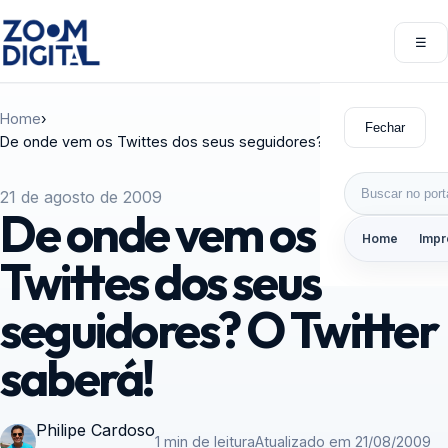
Pular para o conteúdo
☰
Abri
Home
›
Fechar
De onde vem os Twittes dos seus seguidores? O Twitter saberá!
Buscar por:
21 de agosto de 2009
De onde vem os
Home
Impr
Twittes dos seus
seguidores? O Twitter
saberá!
Philipe Cardoso
1 min de leitura
Atualizado em 21/08/2009