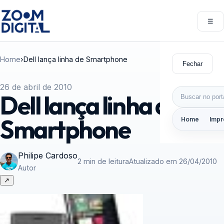
Pular para o conteúdo
☰
Abri
Home
›
Dell lança linha de Smartphone
Fechar
26 de abril de 2010
Buscar por:
Dell lança linha de
Smartphone
Home
Impr
Philipe Cardoso
2 min de leitura
Atualizado em 26/04/2010
Autor
↗