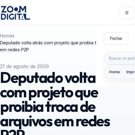
Pular para o conteúdo
☰
Abri
Home
›
Fechar
Deputado volta atrás com projeto que proibia troca de arquivos
em redes P2P
Buscar por:
21 de agosto de 2009
Deputado volta atrás
Home
Impr
com projeto que
proibia troca de
arquivos em redes