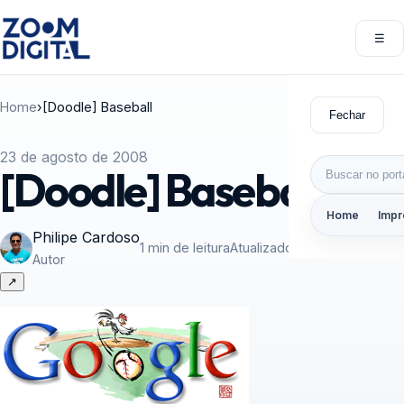
Pular para o conteúdo
☰
Abri
Home
›
[Doodle] Baseball
Fechar
23 de agosto de 2008
Buscar por:
[Doodle] Baseball
Home
Impr
Philipe Cardoso
1 min de leitura
Atualizado em 25/10/2008
Autor
↗