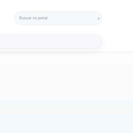
Buscar por:
⌕
3D