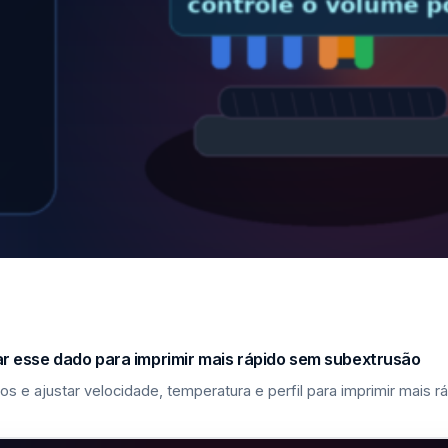
sar esse dado para imprimir mais rápido sem subextrusão
los e ajustar velocidade, temperatura e perfil para imprimir mais