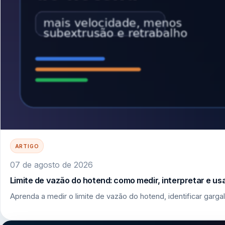
ARTIGO
07 de agosto de 2026
Limite de vazão do hotend: como medir, interpretar e u
Aprenda a medir o limite de vazão do hotend, identificar garga