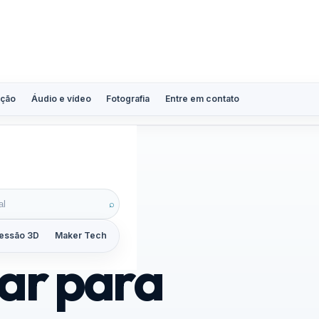
ção
Áudio e vídeo
Fotografia
Entre em contato
josas do mundo
⌕
essão 3D
Maker Tech
Tutoriais
Reviews
Guias
ZoomCalc
har para