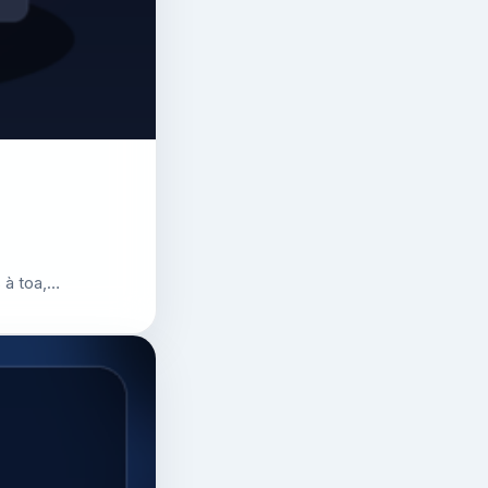
 à toa,…