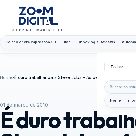
Pular para o conteúdo
3D PRINT · MAKER TECH
Calaculadora Impressão 3D
Blog
Unboxing e Reviews
Automa
Fechar
Home
›
É duro trabalhar para Steve Jobs – As pessoas mais cora
Buscar por:
Home
Impr
01 de março de 2010
É duro trabal