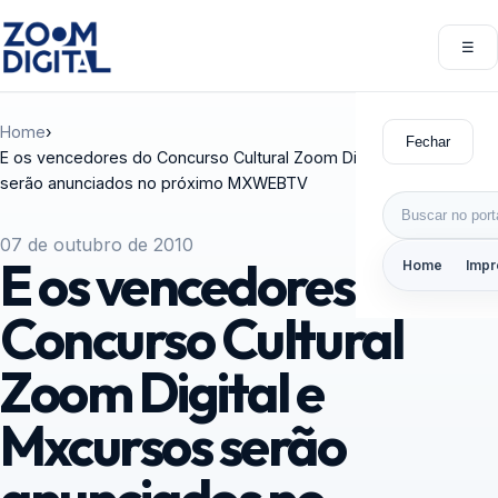
Pular para o conteúdo
☰
Abri
Home
›
Fechar
E os vencedores do Concurso Cultural Zoom Digital e Mxcursos
serão anunciados no próximo MXWEBTV
Buscar por:
07 de outubro de 2010
E os vencedores do
Home
Impr
Concurso Cultural
Zoom Digital e
Mxcursos serão