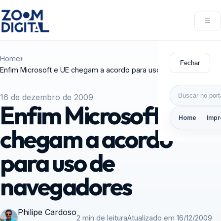
Pular para o conteúdo
☰
Abri
Home
›
Fechar
Enfim Microsoft e UE chegam a acordo para uso de navegadores
Buscar por:
16 de dezembro de 2009
Enfim Microsoft e UE
Home
Impr
chegam a acordo
para uso de
navegadores
Philipe Cardoso
2 min de leitura
Atualizado em 16/12/2009