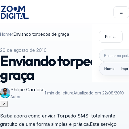
Pular para o conteúdo
☰
Abri
Home
›
Enviando torpedos de graça
Fechar
20 de agosto de 2010
Buscar por:
Enviando torpedos de
graça
Home
Impr
Philipe Cardoso
1 min de leitura
Atualizado em 22/08/2010
Autor
↗
Saiba agora como enviar Torpedo SMS, totalmente
gratuito de uma forma simples e prática.Este serviço