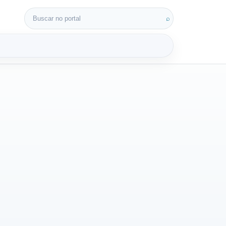
Buscar por:
⌕
3D