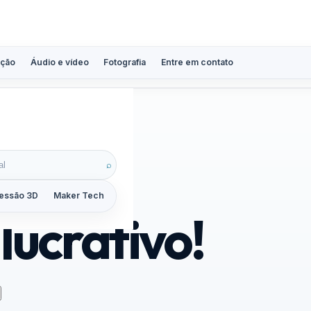
ção
Áudio e vídeo
Fotografia
Entre em contato
⌕
essão 3D
Maker Tech
Tutoriais
Reviews
Guias
ZoomCalc
lucrativo!