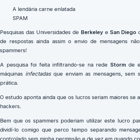
A lendária carne enlatada
SPAM
Pesquisas das Universidades de
Berkeley
e
San Diego
c
de respostas ainda assim o envio de mensagens não 
spammers!
A pesquisa foi feita infiltrando-se na rede
Storm
de en
máquinas
infectadas
que enviam as mensagens, sem sa
prática.
O estudo aponta ainda que os lucros seriam maiores se
hackers.
Bem que os spammers poderiam utilizar este lucro pa
dividí-lo comigo que perco tempo separando mensa
controlado sem minha permissão e de vez em quando co