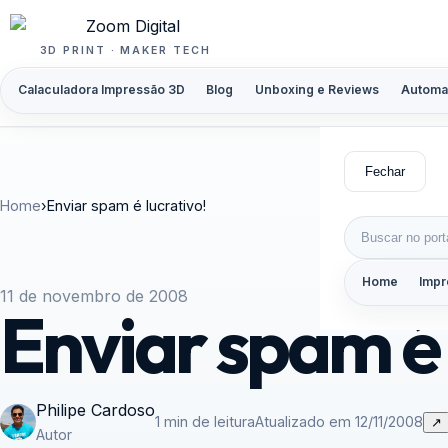
Pular para o conteúdo
3D PRINT · MAKER TECH
Calaculadora Impressão 3D
Blog
Unboxing e Reviews
Automa
Fechar
Home
›
Enviar spam é lucrativo!
Buscar por:
Home
Impr
11 de novembro de 2008
Enviar spam é 
Philipe Cardoso
1 min de leitura
Atualizado em 12/11/2008
↗
Autor