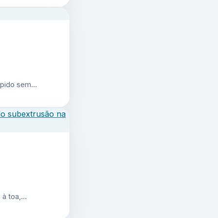
 rápido sem…
 à toa,…