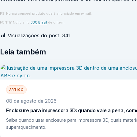
PS: Nunca comprei produto que é anunciado em e-mail.
FONTE: Notícia no
BBC Brasil
de ontem.
Visualizações do post:
341
Leia também
ARTIGO
08 de agosto de 2026
Enclosure para impressora 3D: quando vale a pena, como
Saiba quando usar enclosure para impressora 3D, quais mate
superaquecimento.