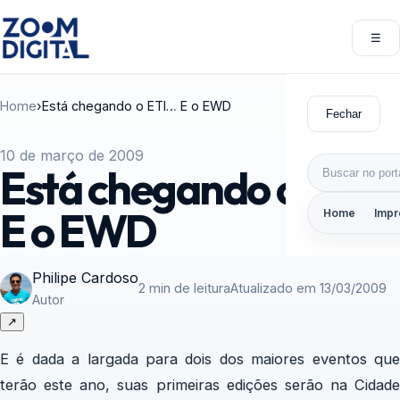
Pular para o conteúdo
☰
Abri
Home
›
Está chegando o ETI… E o EWD
Fechar
10 de março de 2009
Buscar por:
Está chegando o ETI…
E o EWD
Home
Impr
Philipe Cardoso
2 min de leitura
Atualizado em 13/03/2009
Autor
↗
E é dada a largada para dois dos maiores eventos que
terão este ano, suas primeiras edições serão na Cidade