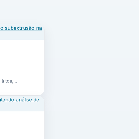
 à toa,…