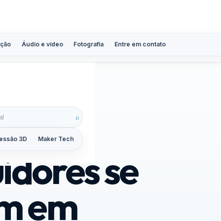
ção
Áudio e vídeo
Fotografia
Entre em contato
seguidores
⌕
essão 3D
Maker Tech
Tutoriais
Reviews
Guias
ZoomCalc
idores se
em em