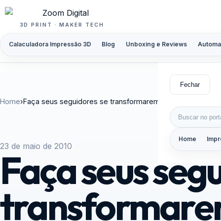
Pular para o conteúdo
3D PRINT · MAKER TECH
Calaculadora Impressão 3D
Blog
Unboxing e Reviews
Automa
Fechar
Home
›
Faça seus seguidores se transformarem em verdadeiros 
Buscar por:
Home
Impr
23 de maio de 2010
Faça seus segu
transformar