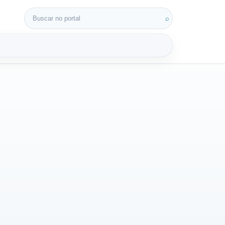
Buscar por:
⌕
3D