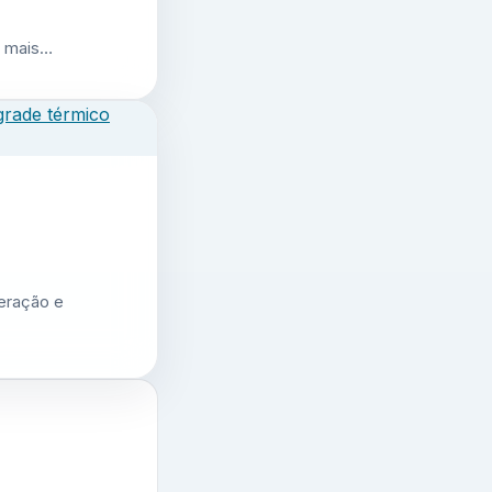
r mais…
geração e