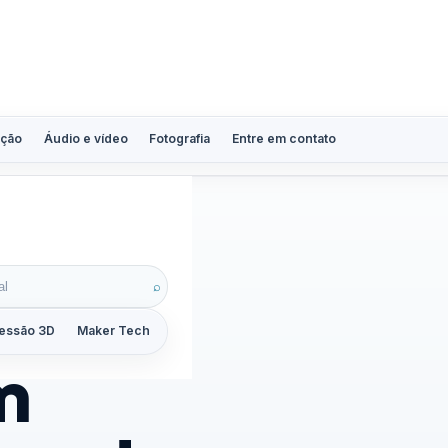
ção
Áudio e vídeo
Fotografia
Entre em contato
⌕
essão 3D
Maker Tech
Tutoriais
Reviews
Guias
ZoomCalc
m