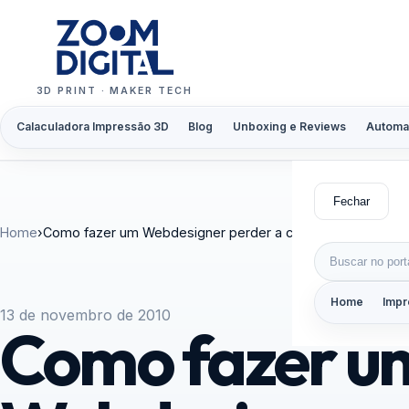
Pular para o conteúdo
3D PRINT · MAKER TECH
Calaculadora Impressão 3D
Blog
Unboxing e Reviews
Automa
Fechar
Home
›
Como fazer um Webdesigner perder a calma
Buscar por:
Home
Impr
13 de novembro de 2010
Como fazer u