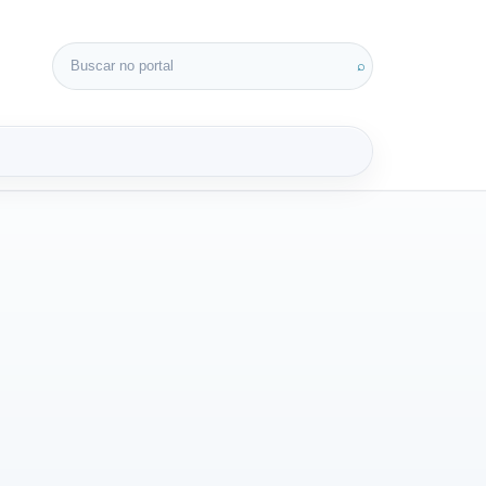
Buscar por:
⌕
3D