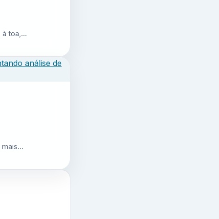
 à toa,…
r mais…