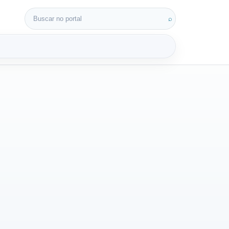
Buscar por:
⌕
3D