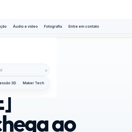
ção
Áudio e vídeo
Fotografia
Entre em contato
⌕
essão 3D
Maker Tech
Tutoriais
Reviews
Guias
ZoomCalc
]
hega ao