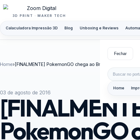
Pular para o conteúdo
3D PRINT · MAKER TECH
Calaculadora Impressão 3D
Blog
Unboxing e Reviews
Automa
Fechar
Home
›
[FINALMENTE] PokemonGO chega ao Brasil
Buscar por:
Home
Impr
03 de agosto de 2016
[FINALMENTE
PokemonGO c