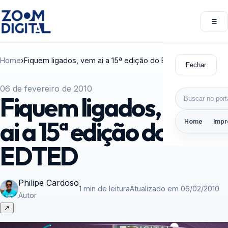
Pular para o conteúdo
☰
Abri
Home
›
Fiquem ligados, vem ai a 15ª edição do EDTED
Fechar
06 de fevereiro de 2010
Buscar por:
Fiquem ligados, vem
ai a 15ª edição do
Home
Impr
EDTED
Philipe Cardoso
1 min de leitura
Atualizado em 06/02/2010
Autor
↗