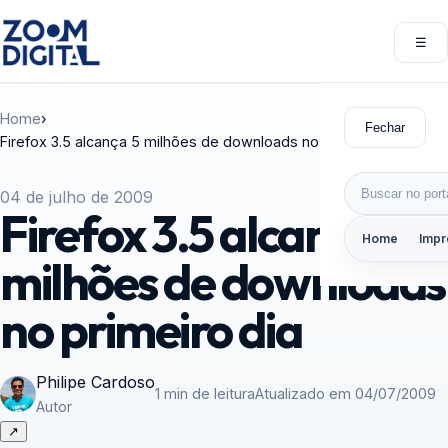
Pular para o conteúdo
☰
Abri
Home
›
Fechar
Firefox 3.5 alcança 5 milhões de downloads no primeiro dia
Buscar por:
04 de julho de 2009
Firefox 3.5 alcança 5
Home
Impr
milhões de downloads
no primeiro dia
Philipe Cardoso
1 min de leitura
Atualizado em 04/07/2009
Autor
↗