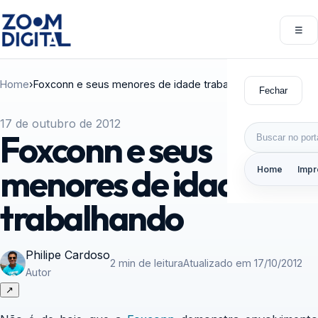
Pular para o conteúdo
☰
Abri
Home
›
Foxconn e seus menores de idade trabalhando
Fechar
17 de outubro de 2012
Buscar por:
Foxconn e seus
menores de idade
Home
Impr
trabalhando
Philipe Cardoso
2 min de leitura
Atualizado em 17/10/2012
Autor
↗