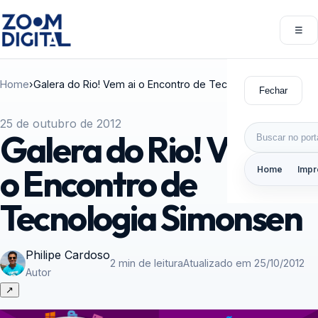
Pular para o conteúdo
☰
Abri
Home
›
Galera do Rio! Vem ai o Encontro de Tecnologia Simonsen
Fechar
25 de outubro de 2012
Buscar por:
Galera do Rio! Vem ai
o Encontro de
Home
Impr
Tecnologia Simonsen
Philipe Cardoso
2 min de leitura
Atualizado em 25/10/2012
Autor
↗