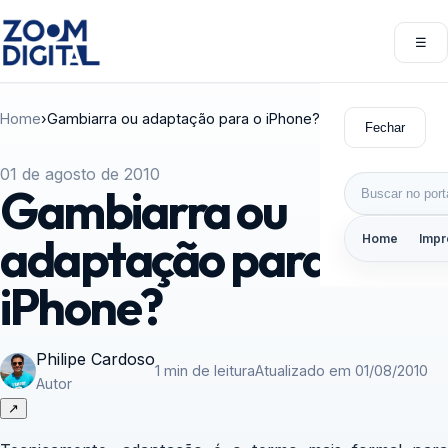
Pular para o conteúdo
☰
Abri
Home
›
Gambiarra ou adaptação para o iPhone?
Fechar
01 de agosto de 2010
Buscar por:
Gambiarra ou
adaptação para o
Home
Impr
iPhone?
Philipe Cardoso
1 min de leitura
Atualizado em 01/08/2010
Autor
↗