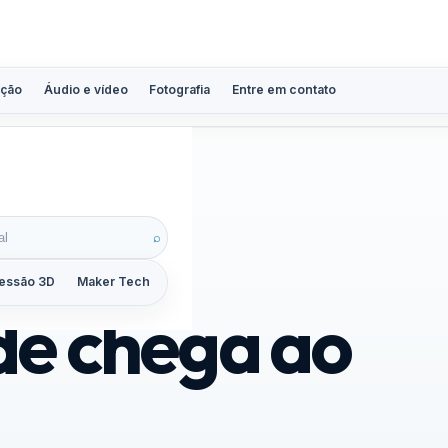
ção
Áudio e vídeo
Fotografia
Entre em contato
⌕
essão 3D
Maker Tech
Tutoriais
Reviews
Guias
ZoomCalc
de chega ao