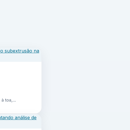
 à toa,…