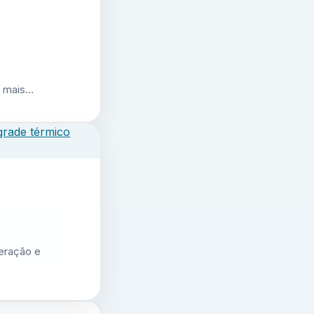
r mais…
geração e