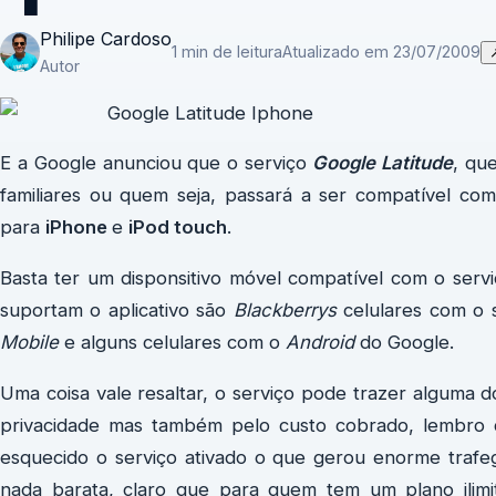
Philipe Cardoso
1 min de leitura
Atualizado em 23/07/2009
Autor
E a Google anunciou que o serviço
Google Latitude
, qu
familiares ou quem seja, passará a ser compatível c
para
iPhone
e
iPod touch
.
Basta ter um disponsitivo móvel compatível com o serviç
suportam o aplicativo são
Blackberrys
celulares com o 
Mobile
e alguns celulares com o
Android
do Google.
Uma coisa vale resaltar, o serviço pode trazer alguma 
privacidade mas também pelo custo cobrado, lembro 
esquecido o serviço ativado o que gerou enorme traf
nada barata, claro que para quem tem um plano ilim