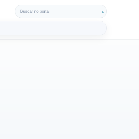
Buscar por:
⌕
3D