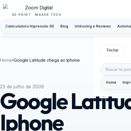
Pular para o conteúdo
3D PRINT · MAKER TECH
Calaculadora Impressão 3D
Blog
Unboxing e Reviews
Automa
Fechar
Home
›
Google Latitude chega ao Iphone
Buscar por:
Home
Impr
23 de julho de 2009
Google Latitu
Iphone