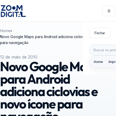
Pular para o conteúdo
☰
Abri
Home
›
Fechar
Novo Google Maps para Android adiciona ciclovias e novo ícone
para navegação
Buscar por:
12 de maio de 2010
Novo Google Maps
Home
Impr
para Android
adiciona ciclovias e
novo ícone para