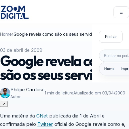
Pular para o conteúdo
☰
Abri
Home
›
Google revela como são os seus servidores
Fechar
03 de abril de 2009
Buscar por:
Google revela como
são os seus servidores
Home
Impr
Philipe Cardoso
1 min de leitura
Atualizado em 03/04/2009
Autor
↗
Uma matéria da
CNet
publicada dia 1 de Abril e
confirmada pelo
Twitter
oficial do Google revela como é,